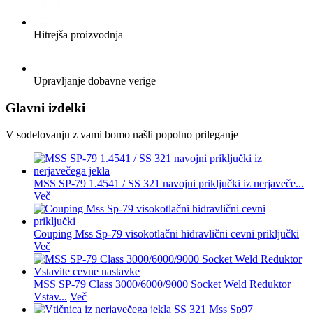
Hitrejša proizvodnja
Upravljanje dobavne verige
Glavni izdelki
V sodelovanju z vami bomo našli popolno prileganje
MSS SP-79 1.4541 / SS 321 navojni priključki iz nerjaveče...
Več
Couping Mss Sp-79 visokotlačni hidravlični cevni priključki
Več
MSS SP-79 Class 3000/6000/9000 Socket Weld Reduktor
Vstav...
Več