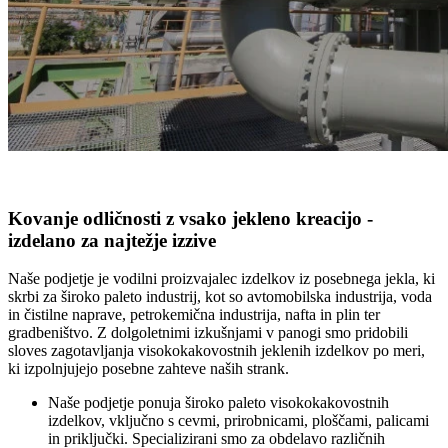
Kovanje odličnosti z vsako jekleno kreacijo -
izdelano za najtežje izzive
Naše podjetje je vodilni proizvajalec izdelkov iz posebnega jekla, ki
skrbi za široko paleto industrij, kot so avtomobilska industrija, voda
in čistilne naprave, petrokemična industrija, nafta in plin ter
gradbeništvo. Z dolgoletnimi izkušnjami v panogi smo pridobili
sloves zagotavljanja visokokakovostnih jeklenih izdelkov po meri,
ki izpolnjujejo posebne zahteve naših strank.
Naše podjetje ponuja široko paleto visokokakovostnih
izdelkov, vključno s cevmi, prirobnicami, ploščami, palicami
in priključki. Specializirani smo za obdelavo različnih