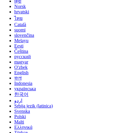
हिंदी
Norsk
hrvatski
ไทย
Català
suomi
slovenčina
Melayu
Eesti
Čeština
русский
magyar
O'zbek
English
বাংলা
Indonesia
українська
한국어
اردو
Srbija jezik (latinica)
Svenska
Polski
Malti
Ελληνικά
Türkçe