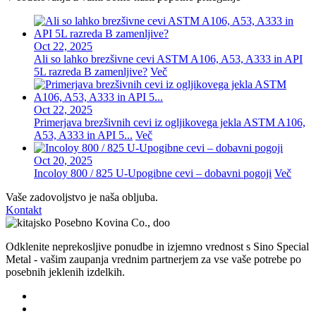
Oct 22, 2025
Ali so lahko brezšivne cevi ASTM A106, A53, A333 in API
5L razreda B zamenljive?
Več
Oct 22, 2025
Primerjava brezšivnih cevi iz ogljikovega jekla ASTM A106,
A53, A333 in API 5...
Več
Oct 20, 2025
Incoloy 800 / 825 U-Upogibne cevi – dobavni pogoji
Več
Vaše zadovoljstvo je naša obljuba.
Kontakt
Odklenite neprekosljive ponudbe in izjemno vrednost s Sino Special
Metal - vašim zaupanja vrednim partnerjem za vse vaše potrebe po
posebnih jeklenih izdelkih.