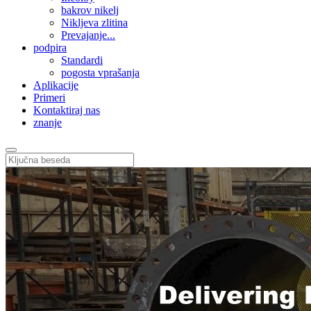
bakrov nikelj
Nikljeva zlitina
Prevajanje...
podpira
Standardi
pogosta vprašanja
Aplikacije
Primeri
Kontaktiraj nas
znanje