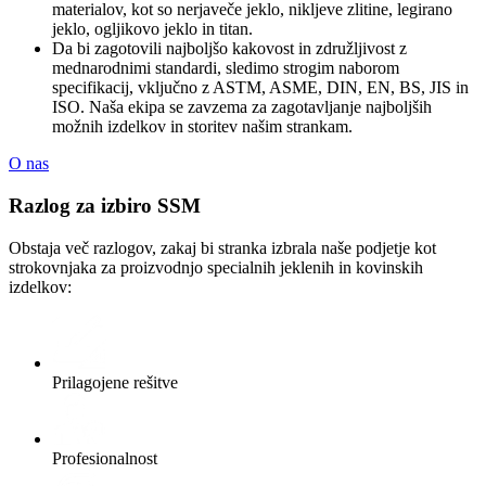
materialov, kot so nerjaveče jeklo, nikljeve zlitine, legirano
jeklo, ogljikovo jeklo in titan.
Da bi zagotovili najboljšo kakovost in združljivost z
mednarodnimi standardi, sledimo strogim naborom
specifikacij, vključno z ASTM, ASME, DIN, EN, BS, JIS in
ISO. Naša ekipa se zavzema za zagotavljanje najboljših
možnih izdelkov in storitev našim strankam.
O nas
Razlog za izbiro SSM
Obstaja več razlogov, zakaj bi stranka izbrala naše podjetje kot
strokovnjaka za proizvodnjo specialnih jeklenih in kovinskih
izdelkov:
Prilagojene rešitve
Profesionalnost