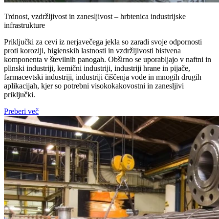
Trdnost, vzdržljivost in zanesljivost – hrbtenica industrijske
infrastrukture
Priključki za cevi iz nerjavečega jekla so zaradi svoje odpornosti
proti koroziji, higienskih lastnosti in vzdržljivosti bistvena
komponenta v številnih panogah. Obširno se uporabljajo v naftni in
plinski industriji, kemični industriji, industriji hrane in pijače,
farmacevtski industriji, industriji čiščenja vode in mnogih drugih
aplikacijah, kjer so potrebni visokokakovostni in zanesljivi
priključki.
Preberi več