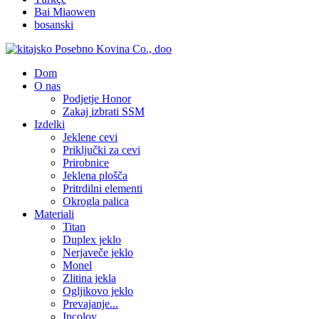
Bai Miaowen
bosanski
Dom
O nas
Podjetje Honor
Zakaj izbrati SSM
Izdelki
Jeklene cevi
Priključki za cevi
Prirobnice
Jeklena plošča
Pritrdilni elementi
Okrogla palica
Materiali
Titan
Duplex jeklo
Nerjaveče jeklo
Monel
Zlitina jekla
Ogljikovo jeklo
Prevajanje...
Incoloy