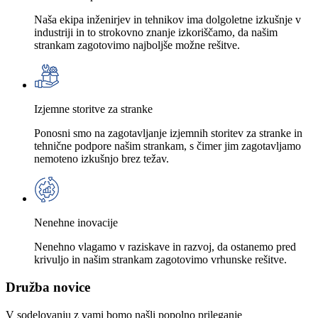
Naša ekipa inženirjev in tehnikov ima dolgoletne izkušnje v
industriji in to strokovno znanje izkoriščamo, da našim
strankam zagotovimo najboljše možne rešitve.
Izjemne storitve za stranke
Ponosni smo na zagotavljanje izjemnih storitev za stranke in
tehnične podpore našim strankam, s čimer jim zagotavljamo
nemoteno izkušnjo brez težav.
Nenehne inovacije
Nenehno vlagamo v raziskave in razvoj, da ostanemo pred
krivuljo in našim strankam zagotovimo vrhunske rešitve.
Družba novice
V sodelovanju z vami bomo našli popolno prileganje