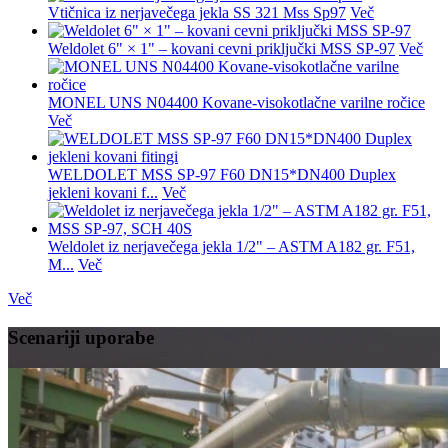
Vtičnica iz nerjavečega jekla SS 321 Mss Sp97
Več
Weldolet 6" × 1" – kovani cevni priključki MSS SP-97
Več
MONEL UNS N04400 Kovane-visokotlačne varilne ročice
Več
WELDOLET MSS SP-97 F60 DN15*DN400 Duplex
jekleni kovani f...
Več
Weldolet iz nerjavečega jekla 1/2" – ASTM A182 gr. F51,
M...
Več
Več
Scenariji uporabe