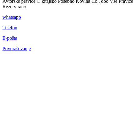
Avtorske pravice © kitajsko Posebno Kovina Co., doo Vse Pravice
Rezervirano.
whatsapp
Telefon
E-pošta
Povpraševanje