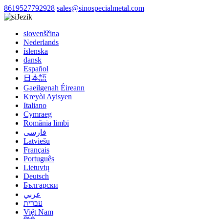
8619527792928
sales@sinospecialmetal.com
Jezik
slovenščina
Nederlands
íslenska
dansk
Español
日本語
Gaeilgenah Éireann
Kreyòl Ayisyen
Italiano
Cymraeg
România limbi
فارسی
Latviešu
Français
Português
Lietuvių
Deutsch
Български
عربي
עברית
Việt Nam